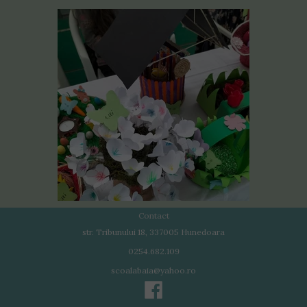
Contact
str. Tribunului 18, 337005 Hunedoara
0254.682.109
scoalabaia@yahoo.ro