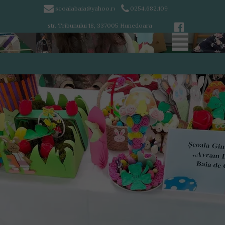
scoalabaia@yahoo.ro
0254.682.109
str. Tribunului 18, 337005 Hunedoara